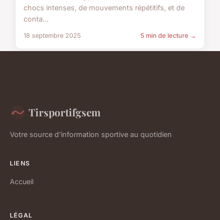
chocs intenses, de mouvements répétitifs, et de
conta...
18 septembre 2025
5 min de lecture →
Tirsportifgsem
Votre source d'information sportive au quotidien
LIENS
Accueil
LÉGAL